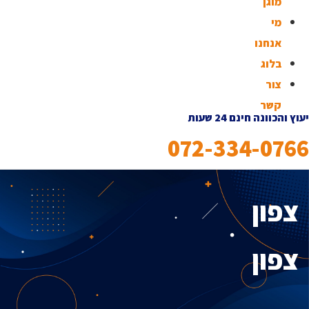
מוגן
מי
אנחנו
בלוג
צור
קשר
יעוץ והכוונה חינם 24 שעות
072-334-0766
צפון
צפון