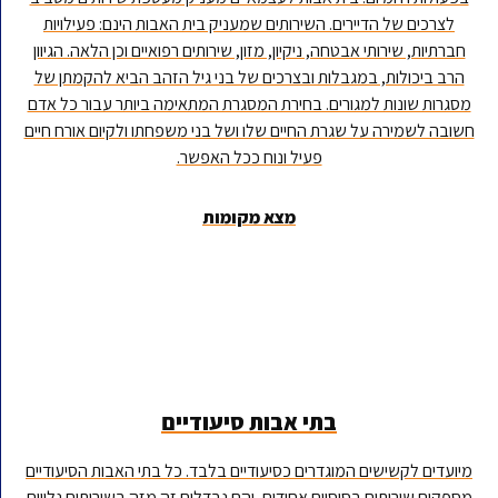
לצרכים של הדיירים. השירותים שמעניק בית האבות הינם: פעילויות
חברתיות, שירותי אבטחה, ניקיון, מזון, שירותים רפואיים וכן הלאה. הגיוון
הרב ביכולות, במגבלות ובצרכים של בני גיל הזהב הביא להקמתן של
מסגרות שונות למגורים. בחירת המסגרת המתאימה ביותר עבור כל אדם
חשובה לשמירה על שגרת החיים שלו ושל בני משפחתו ולקיום אורח חיים
פעיל ונוח ככל האפשר.
מצא מקומות
בתי אבות סיעודיים
מיועדים לקשישים המוגדרים כסיעודיים בלבד. כל בתי האבות הסיעודיים
מספקים שירותים בסיסיים אחידים, והם נבדלים זה מזה בשירותים נלווים