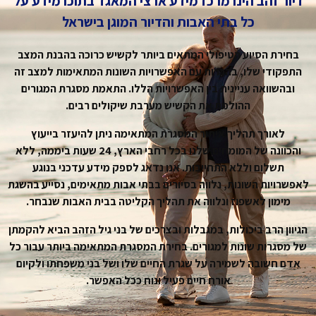
דיור זהב הינו מרכז מידע ארצי המאגד בתוכו מידע על
כל בתי האבות והדיור המוגן בישראל
בחירת הסיוע הטיפולי המתאים ביותר לקשיש כרוכה בהבנת המצב
התפקודי שלו, בהכרות עם האפשרויות השונות המתאימות למצב זה
ובהשוואה עניינית בין האפשרויות הללו. התאמת מסגרת המגורים
ההולמת את הקשיש מערבת שיקולים רבים.
לאורך תהליך איתור המסגרת המתאימה ניתן להיעזר בייעוץ
והכוונה של המומחים שלנו בכל רחבי הארץ, 24 שעות ביממה, ללא
תשלום וללא התחייבות. אנו נדאג לספק מידע עדכני בנוגע
לאפשרויות השונות, נלווה בסיורים בבתי אבות מתאימים, נסייע בהשגת
מימון לאשפוז ונלווה את תהליך הקליטה בבית האבות שנבחר.
הגיוון הרב ביכולות, במגבלות ובצרכים של בני גיל הזהב הביא להקמתן
של מסגרות שונות למגורים. בחירת המסגרת המתאימה ביותר עבור כל
אדם חשובה לשמירה על שגרת החיים שלו ושל בני משפחתו ולקיום
אורח חיים פעיל ונוח ככל האפשר.