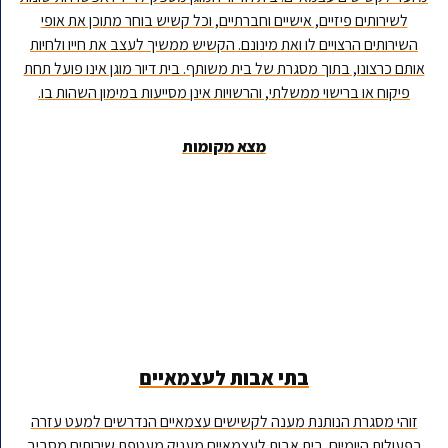
לשירותים פיזיים, אישיים וחברתיים, וכל קשיש בוחר מתוכן את אופי
השירותים הרצויים לו ואת מינונם. הקשיש ממשיך לעצב את חייו ולחיות
אותם כרצונו, בתוך מסגרת של בית משותף. בית דיור מוגן אינו פועל תחת
פיקוח או ברישוי ממשלתי, והרשויות אינן מסייעות במימון השהות בו.
מצא מקומות
בתי אבות לעצמאיים
זוהי מסגרת הנותנת מענה לקשישים עצמאיים הנדרשים למעט עזרה
בפעולות היומיום. בית אבות לעצמאיים מעניק מעטפת שירותים מסביב