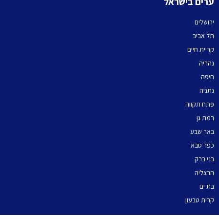
ערים בישראל
ירושלים
תל אביב
קריית חיים
נהריה
חיפה
נתניה
פתח תקווה
רמת גן
באר שבע
כפר סבא
בני ברק
הרצליה
בת ים
קרית טבעון