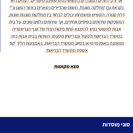
אך ורק לחולים המוגדרים כתשושי נפש שאינם סיעודיים. לעתים היא
נקראת גם 'מחלקה מוגנת', משום שהדיירים נשארים באזור המוגן ע"י
דלת סגורה. הקשיש ומשפחתו יכולים לבחור בין מחלקות מוגנות שונות,
המספקות שירותים בסיסיים אחידים, אך שירותים נלווים שונים. על בית
אבות לתשושי נפש להימצא תחת פיקוח רציף של אגף הגריאטריה
במשרד הבריאות ולפעול עם רישיון מטעמו. השהות בבית אבות כזה
ממומנת באופן פרטי או בסיוע ממשרד הבריאות, באמצעות הליך 'קוד
אשפוז ממשרד הבריאות'.
מצא מקומות
סוגי מוסדות