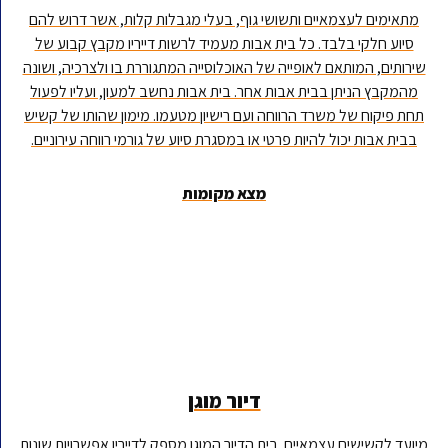
מתאימים לעצמאיים ותשושי גוף, בעלי מגבלות קלות, אשר דרוש להם
סיוע חלקי בלבד. כל בית אבות מעמיד לרשות דייריו מקבץ קבוע של
שירותים, המותאם לאופייה של האוכלוסייה המתגוררת בו ולצרכיה, ושונה
מהמקבץ הניתן בבית אבות אחר. בית אבות נחשב למעון, ועליו לפעול
תחת פיקוח של משרד הרווחה ועם רישיון מטעמו. מימון שהותו של קשיש
בבית אבות יכול להיות פרטי או במסגרת סיוע של גורמי רווחה עירוניים.
מצא מקומות
דיור מוגן
מיועד לקשישים עצמאיים. בית הדיור המוגן מספק לדייריו אפשרויות שונות