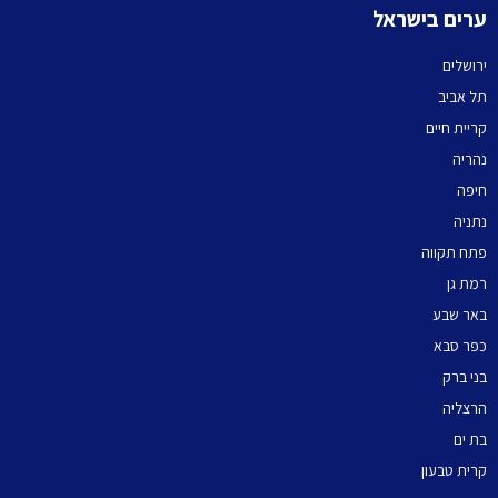
ערים בישראל
ירושלים
תל אביב
קריית חיים
נהריה
חיפה
נתניה
פתח תקווה
רמת גן
באר שבע
כפר סבא
בני ברק
הרצליה
בת ים
קרית טבעון