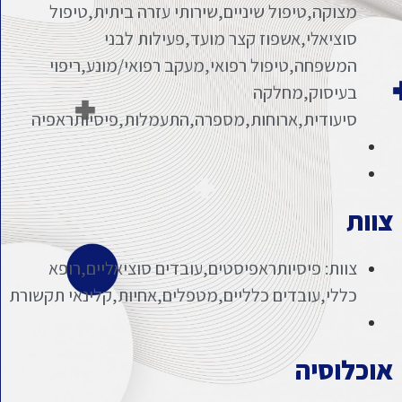
מצוקה,טיפול שיניים,שירותי עזרה ביתית,טיפול
סוציאלי,אשפוז קצר מועד,פעילות לבני
המשפחה,טיפול רפואי,מעקב רפואי/מונע,ריפוי
בעיסוק,מחלקה
סיעודית,ארוחות,מספרה,התעמלות,פיסיותראפיה
צוות
צוות: פיסיותראפיסטים,עובדים סוציאליים,רופא
כללי,עובדים כלליים,מטפלים,אחיות,קלינאי תקשורת
אוכלוסיה