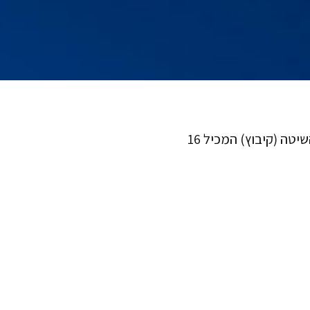
בית אבות סיעודי בית הפז, בית השיטה הינו בית אבות בבית-השיטה (קיבוץ) המכיל 16