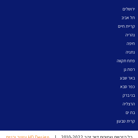
ירושלים
תל אביב
קריית חיים
נהריה
חיפה
נתניה
פתח תקווה
רמת גן
באר שבע
כפר סבא
בני ברק
הרצליה
בת ים
קרית טבעון
כל הזכויות שמורות דיור זהב 2010-2022 |
HD Design עיצוב ובניית