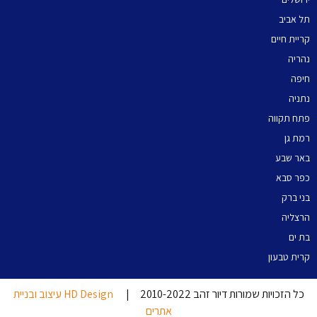
תל אביב
קריית חיים
נהריה
חיפה
נתניה
פתח תקווה
רמת גן
באר שבע
כפר סבא
בני ברק
הרצליה
בת ים
קרית טבעון
כל הזכויות שמורות דיור זהב 2010-2022 |
HD Design עיצוב ובניית
אתרים