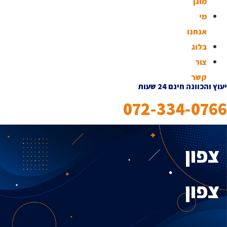
מוגן
מי
אנחנו
בלוג
צור
קשר
יעוץ והכוונה חינם 24 שעות
072-334-0766
צפון
צפון