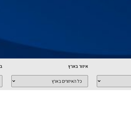
איזור בארץ
בח
כל
כ
האיזורים
הי
בארץ