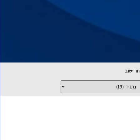
ר ישוב
ל
שובים