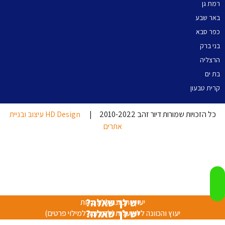
רמת גן
באר שבע
כפר סבא
בני ברק
הרצליה
בת ים
קרית טבעון
כל הזכויות שמורות דיור זהב 2010-2022 |
HD Design עיצוב ובניית
אתרים
יש לך שאלה?
יעוץ והכוונה ללא עלות
יש לך שאלה?
יעוץ והכוונה ללא עלות (לחץ כאן למילוי פרטים)