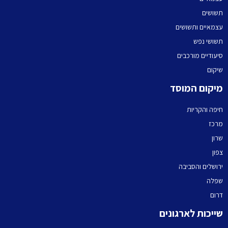
תשושים
עצמאיים ותשושים
תשושי נפש
סיעודיים מורכבים
שיקום
מיקום המוסד
חיפה והקריות
מרכז
שרון
צפון
ירושלים והסביבה
שפלה
דרום
שייכות לארגונים