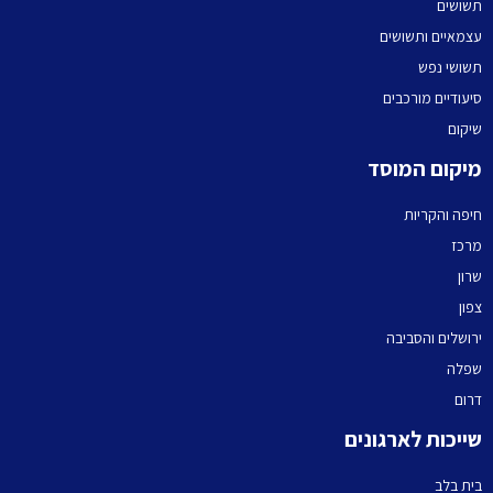
תשושים
עצמאיים ותשושים
תשושי נפש
סיעודיים מורכבים
שיקום
מיקום המוסד
חיפה והקריות
מרכז
שרון
צפון
ירושלים והסביבה
שפלה
דרום
שייכות לארגונים
בית בלב