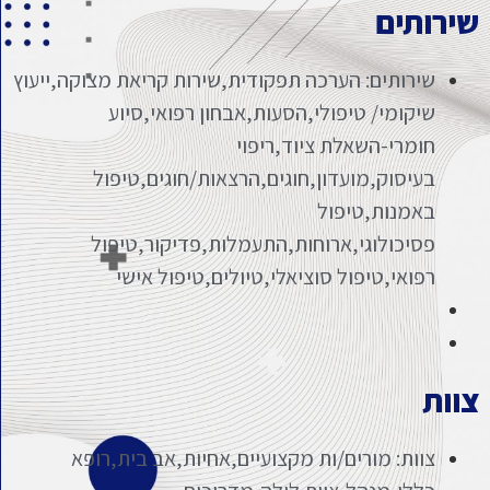
שירותים
שירותים: הערכה תפקודית,שירות קריאת מצוקה,ייעוץ
שיקומי/ טיפולי,הסעות,אבחון רפואי,סיוע
חומרי-השאלת ציוד,ריפוי
בעיסוק,מועדון,חוגים,הרצאות/חוגים,טיפול
באמנות,טיפול
פסיכולוגי,ארוחות,התעמלות,פדיקור,טיפול
רפואי,טיפול סוציאלי,טיולים,טיפול אישי
צוות
צוות: מורים/ות מקצועיים,אחיות,אב בית,רופא