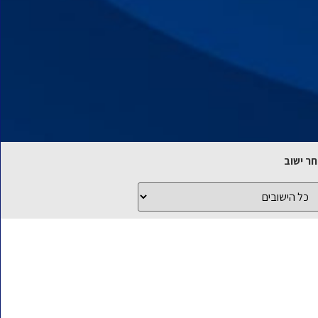
ר ישוב
ל
שובים