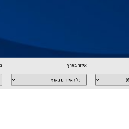
איזור בארץ
בח
כל
כ
האיזורים
הי
בארץ