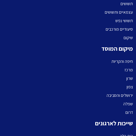
תשושים
עצמאיים ותשושים
תשושי נפש
סיעודיים מורכבים
שיקום
מיקום המוסד
חיפה והקריות
מרכז
שרון
צפון
ירושלים והסביבה
שפלה
דרום
שייכות לארגונים