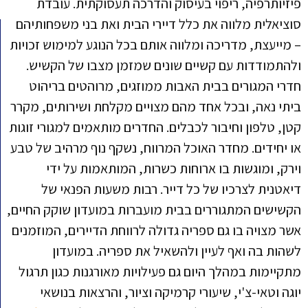
פיזיותרפיה, ריפוי בעיסוק והדרכה תעסוקתית. עובדת
סוציאלית מלווה את כלל דיירי הבית ואת בני משפחותיהם
– מייעצת, מדריכה ומלווה אותם בכל הנוגע למימוש זכויות
ולהתמודדות עם קשיים שונים שמזמן מצבו של הקשיש.
חדרי המגורים בבית האבות ממוזגים, מרוהטים בריהוט
ביתי נאה, ובכל אחד מהם מצויים מקלחת ושירותים, מקרר
קטן, טלפון וחיבור לכבלים. החדרים מותאמים למגורי זוגות
או יחידים. מחדר האוכל המרווח, נשקף נוף מרהיב של טבע
וירק, ומוגשות בו ארוחות כשרות, המותאמות על ידי
דיאטנית לצרכיו של כל דייר. רבות משעות הפנאי של
הקשישים המתגוררים בבית מועברות במועדון שוקק החיים,
אשר מצויה בו גם ספריה גדולה לרווחת הדיירים, המוזמנים
לשהות בה ואף לעיין ולהשאיל את ספריה. במועדון
מתקיימות במהלך היום גם פעילויות מאורגנות כגון תרגול
יוגה וטאי-צ'י, שיעורי קרמיקה וציור, והרצאות בנושאי