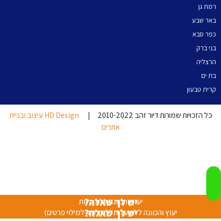
רמת גן
באר שבע
כפר סבא
בני ברק
הרצליה
בת ים
קרית טבעון
כל הזכויות שמורות דיור זהב 2010-2022 |
HD Design עיצוב ובניית
אתרים
יש לך שאלה?
יעוץ והכוונה ללא עלות
יש לך שאלה?
יעוץ והכוונה ללא עלות (לחץ כאן למילוי פרטים)