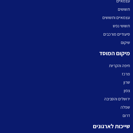
עצמאיים
תשושים
עצמאיים ותשושים
תשושי נפש
סיעודיים מורכבים
שיקום
מיקום המוסד
חיפה והקריות
מרכז
שרון
צפון
ירושלים והסביבה
שפלה
דרום
שייכות לארגונים