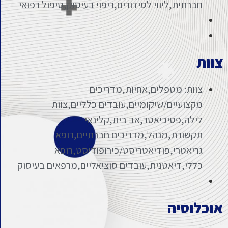
חברתית,ליווי לסידורים,ריפוי בעיסוק,טיפול רפואי
צוות
צוות: מטפלים,אחיות,מדריכים
מקצועיים/שיקומיים,עובדים כלליים,צוות
לילה,פסיכיאטר,אב בית,קלינאי
תקשורת,מנהל,מדריכים חברתיים,רופא
גריאטרי,פודיאטריסט/כירופודיסט,רופא
כללי,דיאטנית,עובדים סוציאליים,מרפאים בעיסוק
אוכלוסיה