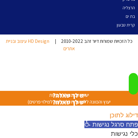
הרצליה
בת ים
קרית טבעון
כל הזכויות שמורות דיור זהב 2010-2022 |
HD Design עיצוב ובניית
אתרים
יש לך שאלה?
יעוץ והכוונה ללא עלות
יש לך שאלה?
יעוץ והכוונה ללא עלות (לחץ כאן למילוי פרטים)
דילוג לתוכן
פתח סרגל נגישות
כלי נגישות