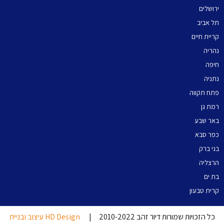
ירושלים
תל אביב
קריית חיים
נהריה
חיפה
נתניה
פתח תקווה
רמת גן
באר שבע
כפר סבא
בני ברק
הרצליה
בת ים
קרית טבעון
כל הזכויות שמורות דיור זהב 2010-2022 |
HD Design עיצוב ובניית