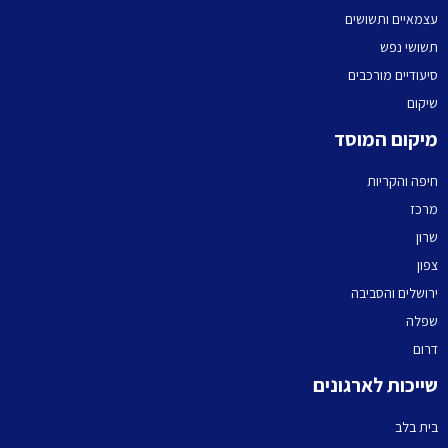
עצמאיים ותשושים
תשושי נפש
סיעודיים מורכבים
שיקום
מיקום המוסד
חיפה והקריות
מרכז
שרון
צפון
ירושלים והסביבה
שפלה
דרום
שייכות לארגונים
בית בלב