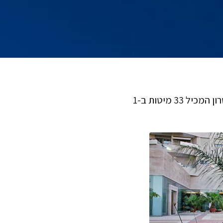
עד 120, מחלקה סיעודית, הוד השרון הינו בית חולים בהוד-השרון המכיל 33 מיטות ב-1