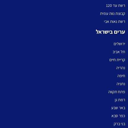
שת עד 120
בוצת נווה עמית
שת נאות אבי
רים בישראל
רושלים
ל אביב
ריית חיים
הריה
יפה
תניה
תח תקווה
מת גן
אר שבע
פר סבא
ני ברק