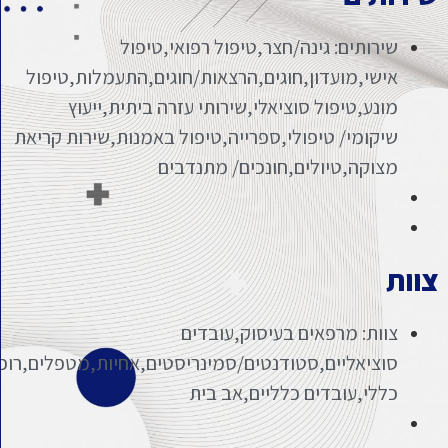
שירותים: גינה/חצר,טיפול רפואי,טיפול
אישי,מועדון,חוגים,הרצאות/חוגים,התעמלות,טיפול
מונע,טיפול סוציאלי,שירותי עזרה ביתית,ייעוץ
שיקומי/ טיפולי,ספרייה,טיפול באמנות,שירות קריאת
מצוקה,טיולים,חונכים/ מתנדבים
וות
צוות: מרפאים בעיסוק,עובדים
סוציאליים,סטודנטים/סמינריסטים,אחיות,מטפלים,רופא
כללי,עובדים כלליים,אב בית