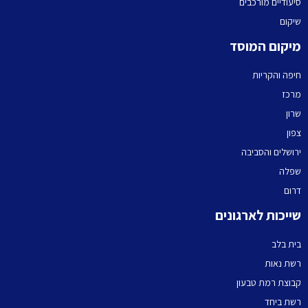
יעודיים מורכבים
יקום
יקום המוסד
יפה והקריות
רכז
רון
פון
רושלים והסביבה
פלה
רום
ייכות לארגונים
ית בלב
שת נאות
בוצת רמת טבעון
שת ביחד