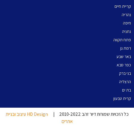
קריית חיים
נהריה
חיפה
נתניה
פתח תקווה
רמת גן
באר שבע
כפר סבא
בני ברק
הרצליה
בת ים
קרית טבעון
כל הזכויות שמורות דיור זהב 2010-2022 |
HD Design עיצוב ובניית
אתרים