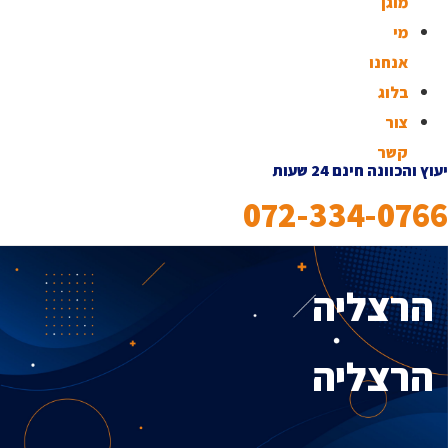
מוגן
מי
אנחנו
בלוג
צור
קשר
יעוץ והכוונה חינם 24 שעות
072-334-0766
הרצליה
הרצליה