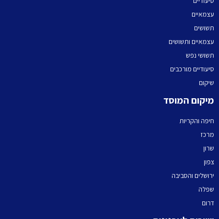
סיעודיים
עצמאיים
תשושים
עצמאיים ותשושים
תשושי נפש
סיעודיים מורכבים
שיקום
מיקום המוסד
חיפה והקריות
מרכז
שרון
צפון
ירושלים והסביבה
שפלה
דרום