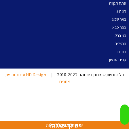
פתח תקווה
רמת גן
באר שבע
כפר סבא
בני ברק
הרצליה
בת ים
קרית טבעון
כל הזכויות שמורות דיור זהב 2010-2022 |
HD Design עיצוב ובניית
אתרים
יש לך שאלה?
יעוץ והכוונה ללא עלות