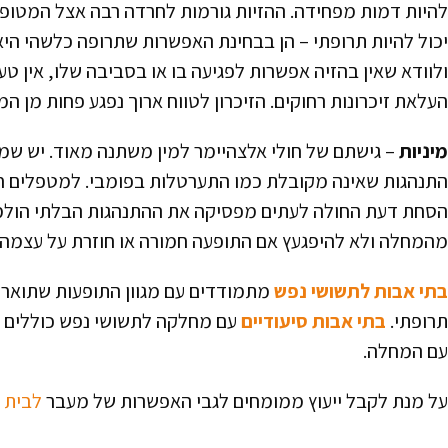
להיות דמות מפחידה. ההזיות גורמות לחרדה רבה אצל המטופ
יכול להיות תרופתי – הן בבחינת האפשרות שתרופה כלשהי היא 
ולוודא שאין בהזיה אפשרות לפגיעה בו או בסביבה שלו, אין טע
העלאת זיכרונות רחוקים. הזיכרון לטווח ארוך נפגע פחות מן ה
מיניות
– גישתם של חולי אלצהיימר למין משתנה מאוד. יש שמא
התנהגות שאינה מקובלת כמו התערטלות בפומבי. למטפלים חשוב
הסחת דעת החולה לעתים מפסיקה את ההתנהגות הבלתי הולמת. 
מהמחלה ולא להיפגעץ אם התופעה חמורה או חוזרת על עצמה נ
בתי אבות לתשושי נפש
מתמודדים עם מגוון התופעות שתוארו 
תרופתי.
בתי אבות סיעודיים
עם מחלקה לתשושי נפש כוללים שי
עם המחלה.
על מנת לקבל ייעוץ ממומחים לגבי האפשרות של מעבר
לבית 