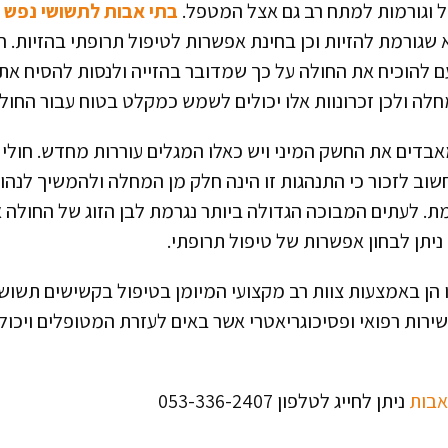
ל וגורמות למתח רב גם אצל המטפל.
בתי אבות לתשושי נפש
ע
שגורמת להזיות וכן בחינת אפשרות לטיפול תרופתי בהזיות. ח
ם להוכיח את החולה על כך שמדובר בהזייה ולנסות להסיח את דע
מחלה ולכן זכרונוות אלו יכולים לשמש כמקלט בטוח עבור החולה
בדים את החשק המיני ויש כאלו המגלים עוררות מחדש. חולי א
 לזכור כי התנהגות זו הינה חלק מן המחלה ולהמשיך לנהוג 
לעתים המבוכה הגדולה ביותר נגרמת לבן הזוג של החולה אול
יתן לבחון אפשרות של טיפול תרופתי.
הן באמצעות צוות רב מקצועי המיומן בטיפול בקשישים תשושי
רות רפואי ופסיכוגריאטרי אשר באים לעזרת המטופלים ויכול
אבות
ניתן לחייג לטלפון 053-336-2407