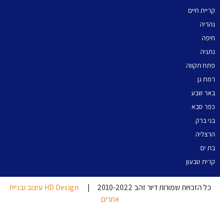
קריית חיים
נהריה
חיפה
נתניה
פתח תקווה
רמת גן
באר שבע
כפר סבא
בני ברק
הרצליה
בת ים
קרית טבעון
כל הזכויות שמורות דיור זהב 2010-2022 |
HD Design עיצוב ובניית
אתרים