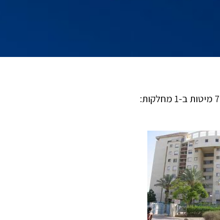
דיור מוגן בית שירנה, הרצליה הינו דיור מוגן בהרצליה המכיל 76 מיטות ב-1 מחלקות: