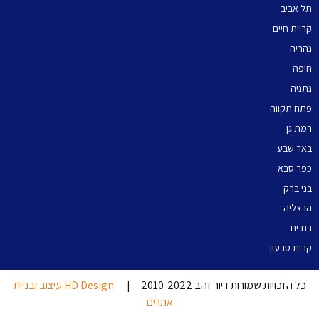
תל אביב
קריית חיים
נהריה
חיפה
נתניה
פתח תקווה
רמת גן
באר שבע
כפר סבא
בני ברק
הרצליה
בת ים
קרית טבעון
כל הזכויות שמורות דיור זהב 2010-2022 |
HD Design עיצוב ובניית
אתרים