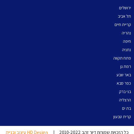
ירושלים
תל אביב
קריית חיים
נהריה
חיפה
נתניה
פתח תקווה
רמת גן
באר שבע
כפר סבא
בני ברק
הרצליה
בת ים
קרית טבעון
כל הזכויות שמורות דיור זהב 2010-2022 |
HD Design עיצוב ובניית