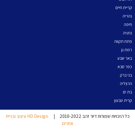
קריית חיים
נהריה
חיפה
נתניה
פתח תקווה
רמת גן
באר שבע
כפר סבא
בני ברק
הרצליה
בת ים
קרית טבעון
כל הזכויות שמורות דיור זהב 2010-2022 |
HD Design עיצוב ובניית
אתרים