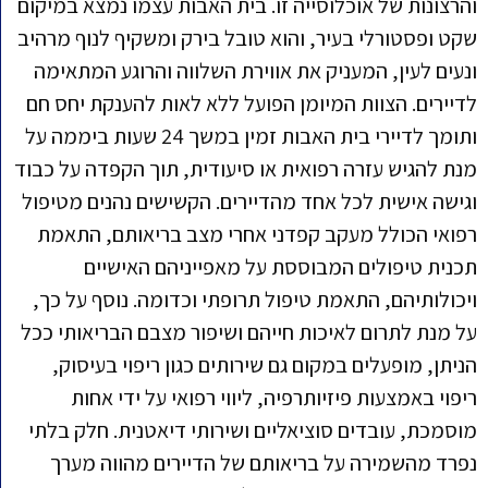
הרצונות של אוכלוסייה זו. בית האבות עצמו נמצא במיקום
קט ופסטורלי בעיר, והוא טובל בירק ומשקיף לנוף מרהיב
נעים לעין, המעניק את אווירת השלווה והרוגע המתאימה
לדיירים. הצוות המיומן הפועל ללא לאות להענקת יחס חם
ותומך לדיירי בית האבות זמין במשך 24 שעות ביממה על
נת להגיש עזרה רפואית או סיעודית, תוך הקפדה על כבוד
גישה אישית לכל אחד מהדיירים. הקשישים נהנים מטיפול
פואי הכולל מעקב קפדני אחרי מצב בריאותם, התאמת
כנית טיפולים המבוססת על מאפייניהם האישיים
יכולותיהם, התאמת טיפול תרופתי וכדומה. נוסף על כך,
ל מנת לתרום לאיכות חייהם ושיפור מצבם הבריאותי ככל
הניתן, מופעלים במקום גם שירותים כגון ריפוי בעיסוק,
יפוי באמצעות פיזיותרפיה, ליווי רפואי על ידי אחות
וסמכת, עובדים סוציאליים ושירותי דיאטנית. חלק בלתי
פרד מהשמירה על בריאותם של הדיירים מהווה מערך