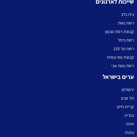
ייכות לארגונים
ית בלב
שת נאות
בוצת רמת טבעון
שת ביחד
שת עד 120
בוצת נווה עמית
שת נאות אבי
רים בישראל
רושלים
ל אביב
ריית חיים
הריה
יפה
תניה