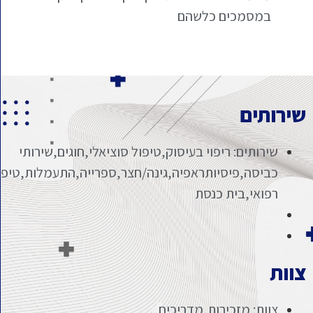
במסמכים כלשהם
ירותים
שירותים: ריפוי בעיסוק,טיפול סוציאלי,חוגים,שירותי
כביסה,פיסיותראפיה,גינה/חצר,ספרייה,התעמלות,טיפול
רפואי,בית כנסת
וות
צוות: מזכירות,מדריכים