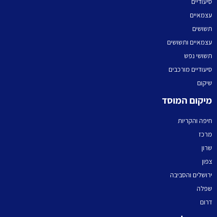
יעודיים
צמאיים
שושים
צמאיים ותשושים
שושי נפש
יעודיים מורכבים
יקום
יקום המוסד
יפה והקריות
רכז
רון
פון
רושלים והסביבה
פלה
רום