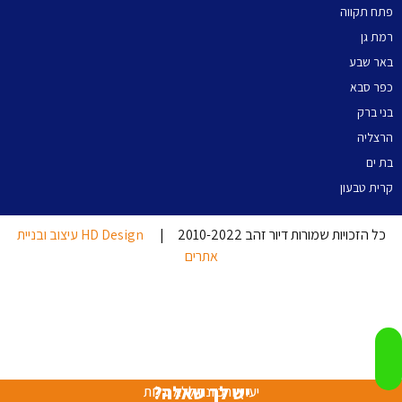
תח תקווה
מת גן
אר שבע
פר סבא
ני ברק
רצליה
ת ים
רית טבעון
כל הזכויות שמורות דיור זהב 2010-2022 |
HD Design עיצוב ובניית
אתרים
יש לך שאלה?
יעוץ והכוונה ללא עלות