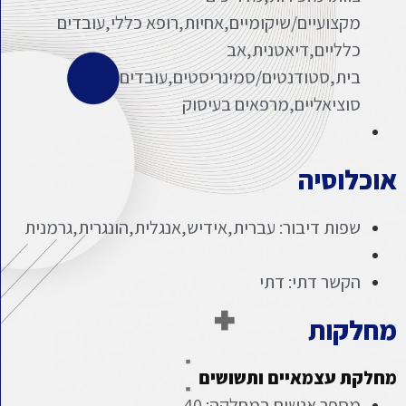
מקצועיים/שיקומיים,אחיות,רופא כללי,עובדים
כלליים,דיאטנית,אב
בית,סטודנטים/סמינריסטים,עובדים
סוציאליים,מרפאים בעיסוק
וכלוסיה
שפות דיבור: עברית,אידיש,אנגלית,הונגרית,גרמנית
הקשר דתי: דתי
חלקות
חלקת עצמאיים ותשושים
מספר אנשים במחלקה: 40