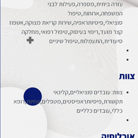
עזרה ביתית,מספרה,פעילות לבני
המשפחה,ארוחות,טיפול
סוציאלי,פיסיותראפיה,שירות קריאת מצוקה,אשפוז
קצר מועד,ריפוי בעיסוק,טיפול רפואי,מחלקה
סיעודית,התעמלות,טיפול שיניים
צוות
צוות: עובדים סוציאליים,קלינאי
תקשורת,פיסיותראפיסטים,מטפלים,אחיות,רופא
כללי,עובדים כלליים
אוכלוסיה