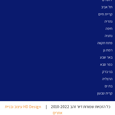
תל אביב
קריית חיים
נהריה
חיפה
נתניה
פתח תקווה
רמת גן
באר שבע
כפר סבא
בני ברק
הרצליה
בת ים
קרית טבעון
כל הזכויות שמורות דיור זהב 2010-2022 |
HD Design עיצוב ובניית
אתרים