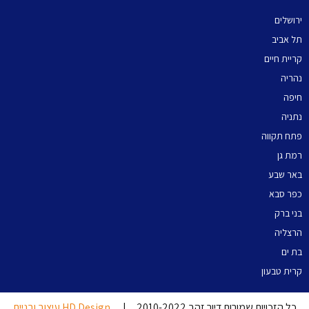
ירושלים
תל אביב
קריית חיים
נהריה
חיפה
נתניה
פתח תקווה
רמת גן
באר שבע
כפר סבא
בני ברק
הרצליה
בת ים
קרית טבעון
כל הזכויות שמורות דיור זהב 2010-2022 |
HD Design עיצוב ובניית