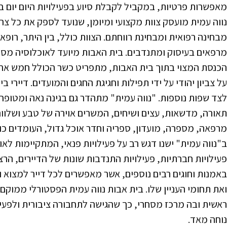
מאפשרות פרטיות, במקביל לקבלת סיוע בפעילויות היום יום ב
נווה עמית מועסק צוות מקצועי ומיומן, שנועד לספק את כל צרכ
מבחינה רפואית ומבחינת רווחתם. הצוות כולל, בין היתר, רופא 
מרפאים בעיסוק ומתנדבים. בית האבות מיועד לאוכלוסיה מסו
הכנסת המצוי בתוך בית האבות, מתפריט כשר הכולל חמש ארוח
על צביון יהודי על ידי תפילות וחגיגת החגים והמועדים. דיירי 
לצד שפות נוספות. "נווה עמית" מתהדר גם בגינה נאה 
תאורה, מדשאות, עצים ושיחים, המשרים אוירה של טבע ושלווה
מרפאה, מספרה, מועדון, ספריה וחדר אוכל גדול, העומדים כול
ב"נווה עמית" ישנו דגש רב על פעילויות פנאי, המתקיימות לאור
פעילויות חברתיות, פעילויות התנדבות שונות של הדיירים, הרצא
באמנות וחוגים רבים נוספים, אשר מאפשרים לכל דייר למצוא 
ואת תחומי העניין שלו. בית אבות נווה עמית הפסטורלי ממוקם
ראשית ובה מרכז מסחרי, כך שהגישה לתחבורה ציבורית ולפעיל
נוחה מאד.