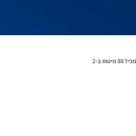
בית אבות נאות אבי, תל אביב הינו בית אבות בתל-אביב-יפו המכיל 88 מיטות ב-2