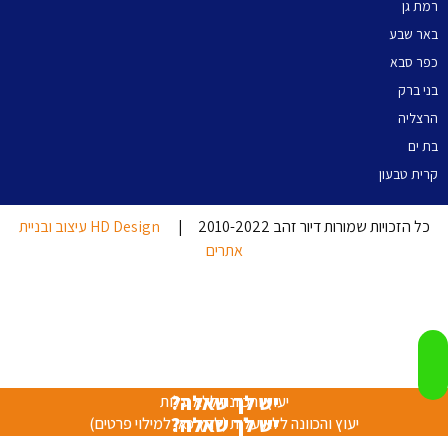
רמת גן
באר שבע
כפר סבא
בני ברק
הרצליה
בת ים
קרית טבעון
כל הזכויות שמורות דיור זהב 2010-2022 |
HD Design עיצוב ובניית
אתרים
יש לך שאלה?
יעוץ והכוונה ללא עלות
יש לך שאלה?
יעוץ והכוונה ללא עלות (לחץ כאן למילוי פרטים)