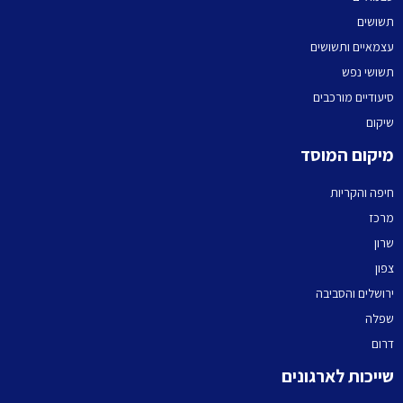
תשושים
עצמאיים ותשושים
תשושי נפש
סיעודיים מורכבים
שיקום
מיקום המוסד
חיפה והקריות
מרכז
שרון
צפון
ירושלים והסביבה
שפלה
דרום
שייכות לארגונים