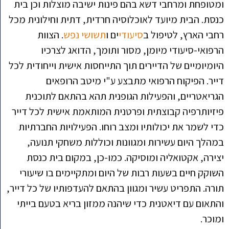
ומטופחת ומרחבי דשא בהם פינות ישיבה מוצלות וכן בית
כנסת. הבית מיועד לאוכלוסיה חרדית, דתית וחילונית מכל
רחבי הארץ, לטיפול ב
סיעודי
ים ו
תשושי נפש
. הצוות
הרפואי-סיעודי מיומן, מסור ותומך, הדואג לצרכיו
היומיומיים של הדיירים תוך התייחסות אישית וייחודית לכל
דייר. הפיקוח הרפואי מתבצע ע"י מיטב הרופאים
הגריאטריים, והפעילות הגופנית תהא בהתאם לתוכנית
פיזיותרפיה קבוצתית ופרטנית המותאמת אישית לכל דייר
כדי לשמר את יכולותיו ומצב רוחו. הפעילויות החברתיות
במהלך היום עשירות ומגוונות וכוללות משחקי תנועה,
יצירה, אקטואליה ומוסיקה. כמו-כן, במקום בית כנסת
השוקק חיים בשעות רבות של היום ומתקיימים בו שיעורי
תורה. התפריט עשיר ומגוון בהתאם להעדפותיו של כל דייר,
והתאום עם דיאטנית כדי שיהנה ממזון בריא בטעם בייתי
ומוכר.