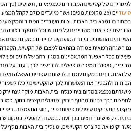
למגוריהם של קשישים המוגדרים כעצמאיים , תשושים (סך הכל 102 מקומות) א
סיעודי
ים (26 מקומות נופים) אשר מיועדים כולם לקהל המגי
במחוז בו נמצא בית האבות . צוות העובדים המסור והמקצועי 
הנדרשת לכל אחד מהדיירים על מנת שיוכל לתפקד בצורה החיונ
השירותים החשובים ביותר המוענקים לדיירים במקום נמנים אבחו
גם השגחה רפואית צמודה בהתאם למצבו של הקשיש, הקפדה ע
פעילים ככל האפשר המתאפיינים במגוון רחב של חוגים ופעילו
הדיירים, טיפול ותמיכה סוציאלית לנדרשים לכך, ועוד. על מנ
של המתגוררים במקום עומדת לרשותם ספריית השאלה ואילו 
הביתית ולהבטיח את האפשרות לכך שהקשישים יוכלו לשמור ע
משגרתם נמצא במקום בית כנסת. בית האבות מוקף גינת ירק
לחפצים בכך להנות מהנוף הירוק ומטיולים קצרים בחוץ. כמו כ
מקצוע המעניקים טיפולים פיזיותרפיים, חוגי התעמלות, ריפוי 
ביתית לקשישים הרוצים בכך ועוד. במטרה להפעיל במקום שיר
אשר יקיפו את כל צרכי הקשישים, מעסיק בית האבות נוסף על ר