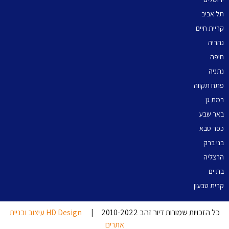
תל אביב
קריית חיים
נהריה
חיפה
נתניה
פתח תקווה
רמת גן
באר שבע
כפר סבא
בני ברק
הרצליה
בת ים
קרית טבעון
כל הזכויות שמורות דיור זהב 2010-2022 |
HD Design עיצוב ובניית
אתרים