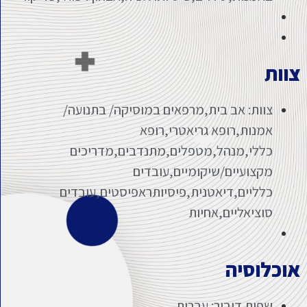
צוות
צוות: אב בית,מרפאים במוסיקה/ בתנועה/
אמנות,רופא גריאטרי,רופא
כללי,מנהל,מטפלים,מתנדבים,מדריכים
מקצועיים/שיקומיים,עובדים
כלליים,דיאטנית,פיסיותראפיסטים,עובדים
סוציאליים,אחיות
אוכלוסיה
שפות דיבור: עברית