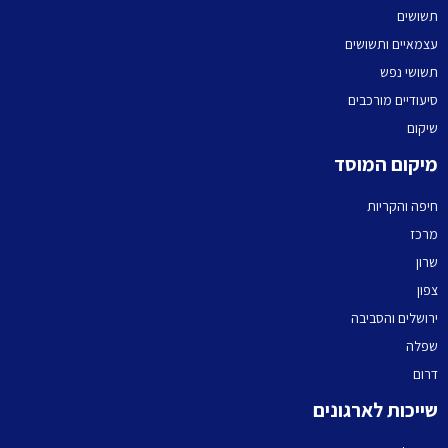
תשושים
עצמאיים ותשושים
תשושי נפש
סיעודיים מורכבים
שיקום
מיקום המוסד
חיפה והקריות
מרכז
שרון
צפון
ירושלים והסביבה
שפלה
דרום
שייכות לארגונים