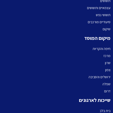
תשושים
עצמאיים ותשושים
תשושי נפש
סיעודיים מורכבים
שיקום
מיקום המוסד
חיפה והקריות
מרכז
שרון
צפון
ירושלים והסביבה
שפלה
דרום
שייכות לארגונים
בית בלב