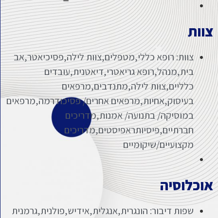
צוות
צוות: רופא כללי,מטפלים,צוות לילה,פסיכיאטר,אב
בית,מנהל,רופא גריאטרי,דיאטנית,עובדים
כלליים,צוות לילה,מתנדבים,מרפאים
בעיסוק,אחיות,מרפאים אחרים/ פסיכודרמה,מרפאים
במוסיקה/ בתנועה/ אמנות,מדריכים
חברתיים,פיסיותראפיסטים,מדריכים
מקצועיים/שיקומיים
אוכלוסיה
שפות דיבור: הונגרית,אנגלית,אידיש,פולנית,גרמנית