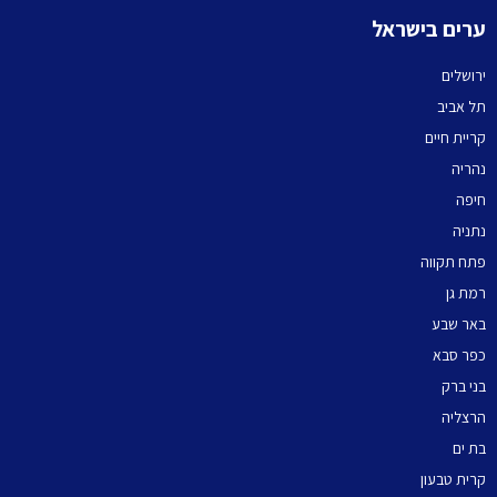
ערים בישראל
ירושלים
תל אביב
קריית חיים
נהריה
חיפה
נתניה
פתח תקווה
רמת גן
באר שבע
כפר סבא
בני ברק
הרצליה
בת ים
קרית טבעון