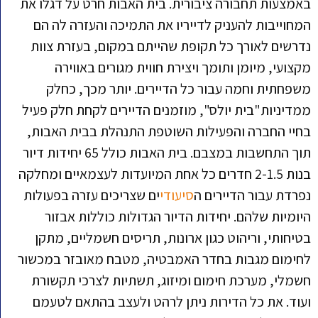
באמצעות תחבורה ציבורית. בית האבות חרט על דגלו את
המחוייבות להעניק לדייריו את התמיכה והעזרה לה הם
נדרשים לאורך כל תקופת שהייתם במקום, בעזרת צוות
מקצועי, מיומן ותומך ויצירת חווית מגורים באווירה
משפחתית וחמה עבור כל הדיירים. יותר מכך, כחלק
ממדיניות"בית יולס", מוזמנים הדיירים לקחת חלק פעיל
בחיי החברה והפעילות השוטפת התנהלת בבית האבות,
תוך התחשבות במצבם. בית האבות כולל 65 יחידות דיור
בנות 2-1.5 חדרים כל אחת המיועדות לעצמאיים ומחלקה
נפרדת עבור הדיירים ה
סיעודי
ים שצריכים עזרה בפעולות
היומיות שלהם. יחידות הדיור הגדולות כוללות אבזור
בטיחותי, וריהוט כגון ארונות, תריסים חשמליים, מתקן
לחימום מגבות בחדר האמבטיה, מטבח מאובזר במכשור
חשמלי, מערכת חימום ומיזוג, תשתיות לצרכי תקשורת
ועוד. את כל הדירות ניתן לרהט ולעצב בהתאם לטעמם