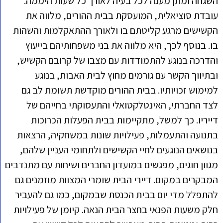
השגחה ומתן מענה לכל בעיה לאורך כל שעות היממה.
עובדת סוציאלית, המועסקת בבית ההורים, מלווה את
הקשישים מרגע קליטתם בו ולאורך ההתאקלמות והשהות
בו. בנוסף לכך, היא מלווה את בני משפחותיהם בייעוץ
והדרכה בנוגע להתמודדות עם מצבו של קרובם הקשיש,
ובתיווך הקשר עם גורמים מחוץ לבית האבות, בנוגע
למימוש זכויותיו. בבית ההורים מוקדשת תשומת לב גם
לצד החברתי, האינטלקטואלי והתעסוקתי בחייהם של
דייריו. כך למשל, מתקיימות בבית הפעלות הכרוכות
בתנועה והתעמלות, פעילויות שונות במשחקיה, הרצאות
בנושאים הנוגעים לחיי הקשישים ולתחומי העניין שלהם,
מגוון חוגים, מפגשים במועדון החברים ושיחות עם מתנדבים
המבקרים במקום. דיירי הבית שומרי המצוות מוזמנים גם
להתפלל מדי יום בבית הכנסת שבמקום, כמו גם להעביר
חלק משעות הפנאי בחצר הבית הנאה. קיומן של פעילויות