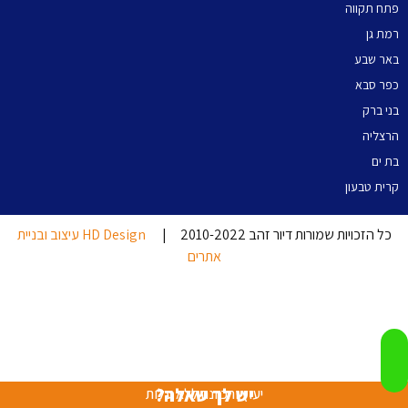
פתח תקווה
רמת גן
באר שבע
כפר סבא
בני ברק
הרצליה
בת ים
קרית טבעון
כל הזכויות שמורות דיור זהב 2010-2022 |
HD Design עיצוב ובניית
אתרים
יש לך שאלה?
יעוץ והכוונה ללא עלות