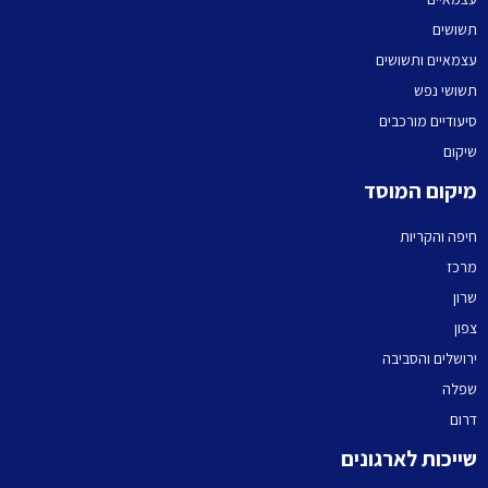
תשושים
עצמאיים ותשושים
תשושי נפש
סיעודיים מורכבים
שיקום
מיקום המוסד
חיפה והקריות
מרכז
שרון
צפון
ירושלים והסביבה
שפלה
דרום
שייכות לארגונים