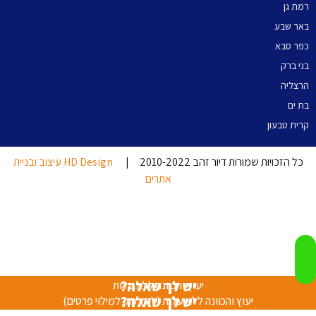
רמת גן
באר שבע
כפר סבא
בני ברק
הרצליה
בת ים
קרית טבעון
כל הזכויות שמורות דיור זהב 2010-2022 |
HD Design עיצוב ובניית
אתרים
יש לך שאלה?
יעוץ והכוונה ללא עלות
יש לך שאלה?
יעוץ והכוונה ללא עלות (לחץ כאן למילוי פרטים)