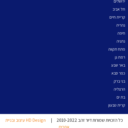
ירושלים
תל אביב
קריית חיים
נהריה
חיפה
נתניה
פתח תקווה
רמת גן
באר שבע
כפר סבא
בני ברק
הרצליה
בת ים
קרית טבעון
כל הזכויות שמורות דיור זהב 2010-2022 |
HD Design עיצוב ובניית
אתרים