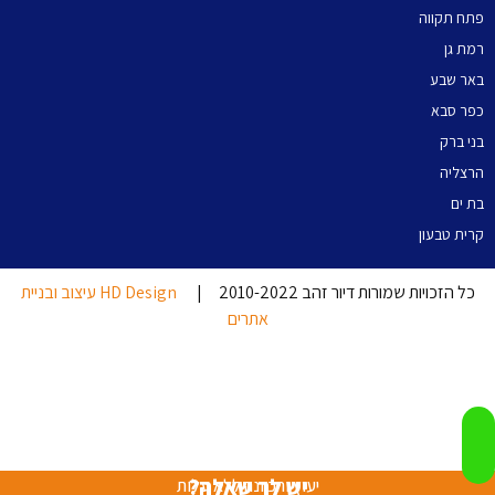
פתח תקווה
רמת גן
באר שבע
כפר סבא
בני ברק
הרצליה
בת ים
קרית טבעון
כל הזכויות שמורות דיור זהב 2010-2022 |
HD Design עיצוב ובניית
אתרים
יש לך שאלה?
יעוץ והכוונה ללא עלות